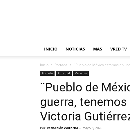
en
Red
INICIO
NOTICIAS
MAS
VRED TV
Inicio
Portada
¨Pueblo de México estamos en una 
Portada
Principal
Veracruz
¨Pueblo de Méxi
guerra, tenemos 
Victoria Gutiérre
Por
Redacción editorial
-
mayo 8, 2026