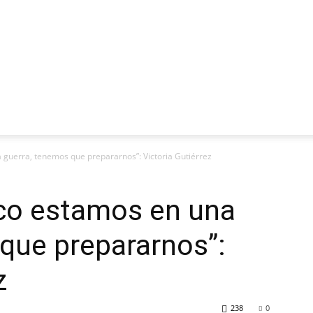
guerra, tenemos que prepararnos”: Victoria Gutiérrez
co estamos en una
que prepararnos”:
z
238
0