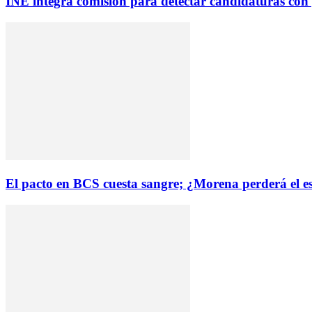
INE integra comisión para detectar candidaturas con p
El pacto en BCS cuesta sangre; ¿Morena perderá el e