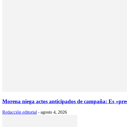
Morena niega actos anticipados de campaña: Es «prese
Redacción editorial
-
agosto 4, 2026