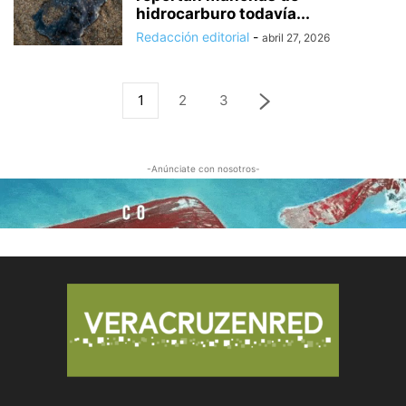
hidrocarburo todavía...
Redacción editorial
-
abril 27, 2026
1
2
3
-Anúnciate con nosotros-