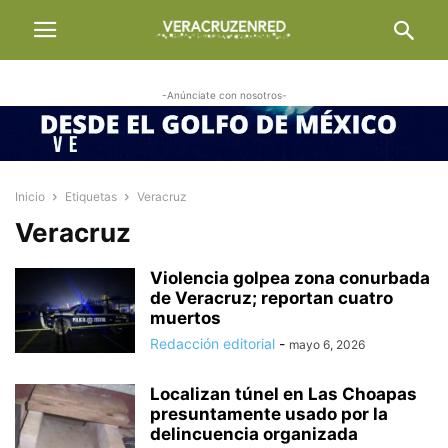
-Anúnciate con nosotros-
Inicio
Etiquetas
Veracruz
Veracruz
Violencia golpea zona conurbada
de Veracruz; reportan cuatro
muertos
Redacción editorial
-
mayo 6, 2026
Localizan túnel en Las Choapas
presuntamente usado por la
delincuencia organizada