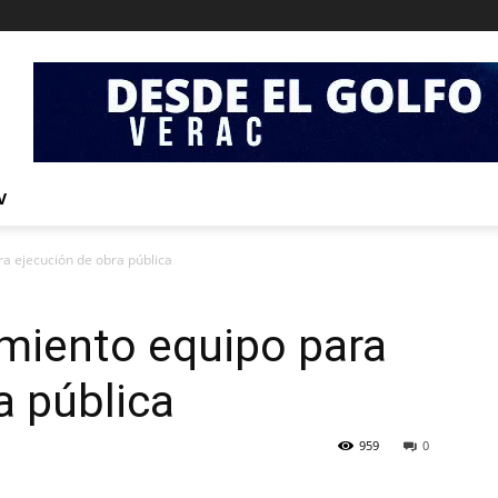
V
a ejecución de obra pública
miento equipo para
a pública
959
0