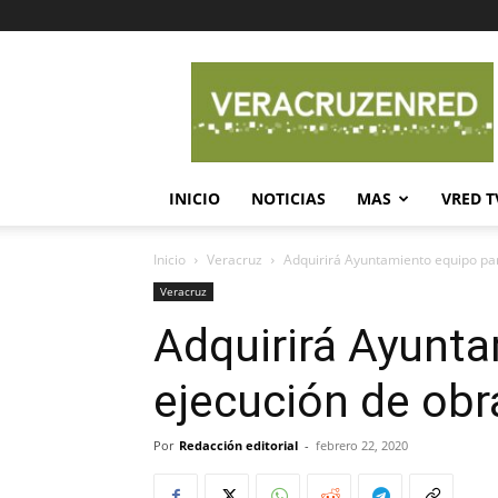
Veracruz
en
Red
INICIO
NOTICIAS
MAS
VRED T
Inicio
Veracruz
Adquirirá Ayuntamiento equipo par
Veracruz
Adquirirá Ayunta
ejecución de obr
Por
Redacción editorial
-
febrero 22, 2020