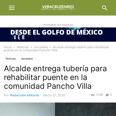
-Anúnciate con nosotros-
Inicio
Noticias
Sociedad
Alcalde entrega tubería para rehabilitar
puente en la comunidad Pancho Villa
Noticias
Sociedad
Alcalde entrega tubería para
rehabilitar puente en la
comunidad Pancho Villa
1098
0
Por
Redacción editorial
-
marzo 27, 2020