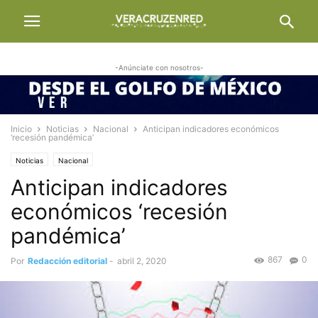
-Anúnciate con nosotros-
Inicio
Noticias
Nacional
Anticipan indicadores económicos
‘recesión pandémica’
Noticias
Nacional
Anticipan indicadores
económicos ‘recesión
pandémica’
867
0
Por
Redacción editorial
-
abril 2, 2020