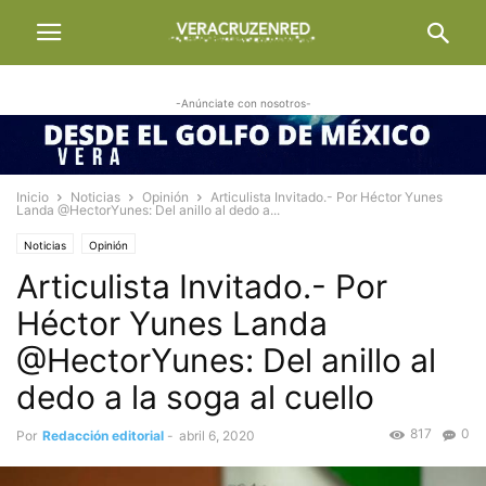
-Anúnciate con nosotros-
Inicio
Noticias
Opinión
Articulista Invitado.- Por Héctor Yunes
Landa @HectorYunes: Del anillo al dedo a...
Noticias
Opinión
Articulista Invitado.- Por
Héctor Yunes Landa
@HectorYunes: Del anillo al
dedo a la soga al cuello
817
0
Por
Redacción editorial
-
abril 6, 2020