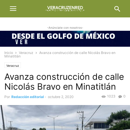
-Anúnciate con nosotros-
Inicio
Veracruz
Avanza construcción de calle Nicolás Bravo en
Minatitlán
Veracruz
Avanza construcción de calle
Nicolás Bravo en Minatitlán
1023
0
Por
Redacción editorial
-
octubre 2, 2020