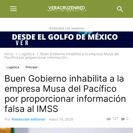
-Anúnciate con nosotros-
Inicio
Logistica
Buen Gobierno inhabilita a la empresa Musa del
Pacífico por proporcionar información...
Logistica
Principal
Buen Gobierno inhabilita a la
empresa Musa del Pacífico
por proporcionar información
falsa al IMSS
127
0
Por
Redacción editorial
-
mayo 19, 2026