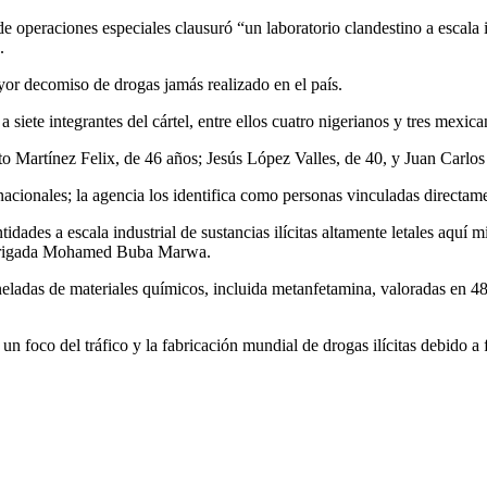
operaciones especiales clausuró “un laboratorio clandestino a escala i
.
yor decomiso de drogas jamás realizado en el país.
ete integrantes del cártel, entre ellos cuatro nigerianos y tres mexican
 Martínez Felix, de 46 años; Jesús López Valles, de 40, y Juan Carlos 
nacionales; la agencia los identifica como personas vinculadas directame
idades a escala industrial de sustancias ilícitas altamente letales aquí 
de brigada Mohamed Buba Marwa.
neladas de materiales químicos, incluida metanfetamina, valoradas en 48
n foco del tráfico y la fabricación mundial de drogas ilícitas debido a 