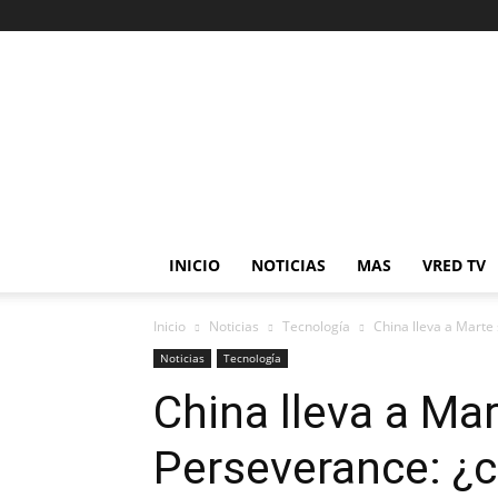
Veracruz
en
Red
INICIO
NOTICIAS
MAS
VRED TV
Inicio
Noticias
Tecnología
China lleva a Marte 
Noticias
Tecnología
China lleva a Ma
Perseverance: ¿c