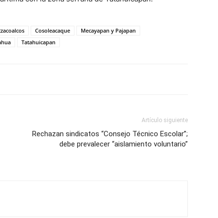
zacoalcos
Cosoleacaque
Mecayapan y Pajapan
ahua
Tatahuicapan
Artículo siguiente
Rechazan sindicatos “Consejo Técnico Escolar”;
debe prevalecer “aislamiento voluntario”