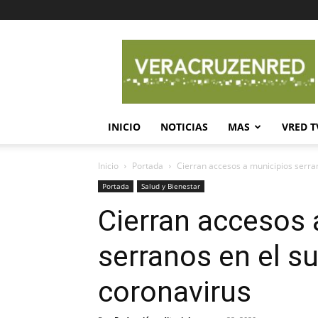
Veracruz
en
Red
INICIO
NOTICIAS
MAS
VRED T
Inicio
Portada
Cierran accesos a municipios serra
Portada
Salud y Bienestar
Cierran accesos 
serranos en el s
coronavirus