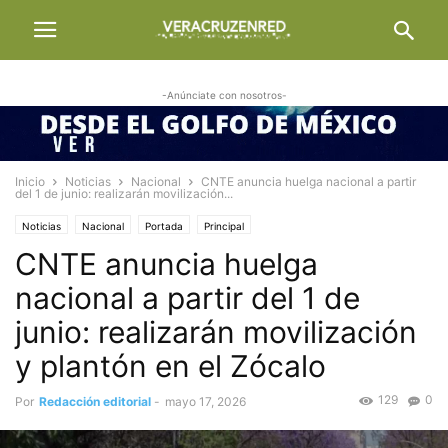
-Anúnciate con nosotros-
Inicio
Noticias
Nacional
CNTE anuncia huelga nacional a partir
del 1 de junio: realizarán movilización...
Noticias
Nacional
Portada
Principal
CNTE anuncia huelga
nacional a partir del 1 de
junio: realizarán movilización
y plantón en el Zócalo
129
0
Por
Redacción editorial
-
mayo 17, 2026