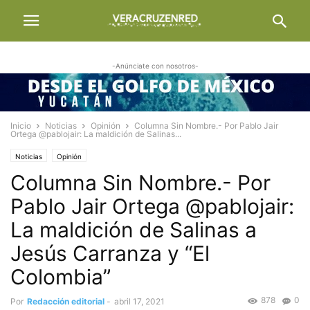
-Anúnciate con nosotros-
Inicio
Noticias
Opinión
Columna Sin Nombre.- Por Pablo Jair
Ortega @pablojair: La maldición de Salinas...
Noticias
Opinión
Columna Sin Nombre.- Por
Pablo Jair Ortega @pablojair:
La maldición de Salinas a
Jesús Carranza y “El
Colombia”
878
0
Por
Redacción editorial
-
abril 17, 2021