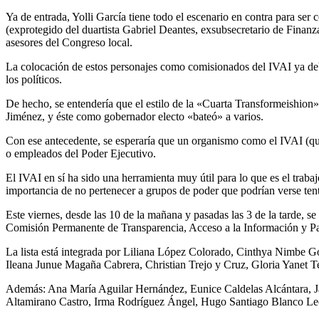
Ya de entrada, Yolli García tiene todo el escenario en contra para se
(exprotegido del duartista Gabriel Deantes, exsubsecretario de Finan
asesores del Congreso local.
La colocación de estos personajes como comisionados del IVAI ya deber
los políticos.
De hecho, se entendería que el estilo de la «Cuarta Transformeishion
Jiménez, y éste como gobernador electo «bateó» a varios.
Con ese antecedente, se esperaría que un organismo como el IVAI (qu
o empleados del Poder Ejecutivo.
El IVAI en sí ha sido una herramienta muy útil para lo que es el trab
importancia de no pertenecer a grupos de poder que podrían verse tenta
Este viernes, desde las 10 de la mañana y pasadas las 3 de la tarde, se
Comisión Permanente de Transparencia, Acceso a la Información y Pa
La lista está integrada por Liliana López Colorado, Cinthya Nimbe 
Ileana Junue Magaña Cabrera, Christian Trejo y Cruz, Gloria Yanet T
Además: Ana María Aguilar Hernández, Eunice Caldelas Alcántara, J
Altamirano Castro, Irma Rodríguez Ángel, Hugo Santiago Blanco Le