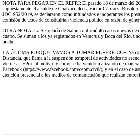
NOTA PARA PEGAR EN EL REFRI: El pasado 18 de marzo del 2020, el 
supuestamente el alcalde de Coatzacoalcos, Víctor Carranza Rosaldo,
JDC-952/2019, se declararon como infundados e inoperantes los presun
comisión de actos de constituirían violencia política en razón de géner
OTRA NOTA: La Secretaría de Salud confirmó 46 casos nuevos de coron
cuatro. Se suman a los ya registrados en Veracruz y Boca del Río, uno
noche.
LA ÚLTIMA PORQUE VAMOS A TOMAR EL «FREJCO»: Ya cancelaron la 
Distancia, que llama a la suspensión temporal de actividades no ese
viernes… «Por tal motivo, y como se ha venido realizando de manera re
Facebook (https://www.facebook.com/cepm.civil/), y en el caso de as
atención presencial a los medios de comunicación que realizan entrevi