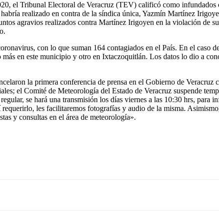
Tribunal Electoral de Veracruz (TEV) calificó como infundados e ino
 habría realizado en contra de la síndica única, Yazmín Martínez Irigo
tos agravios realizados contra Martínez Irigoyen en la violación de su
o.
avirus, con lo que suman 164 contagiados en el País. En el caso de l
 más en este municipio y otro en Ixtaczoquitlán. Los datos lo dio a cono
primera conferencia de prensa en el Gobierno de Veracruz como p
nciales; el Comité de Meteorología del Estado de Veracruz suspende te
gular, se hará una transmisión los días viernes a las 10:30 hrs, para i
í requerirlo, les facilitaremos fotografías y audio de la misma. Asim
stas y consultas en el área de meteorología».