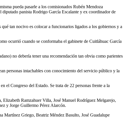
ue lo misma pueda pasarle a los comisionados Rubén Mendoza
el diputado panista Rodrigo García Escalante y ex coordinador de
qué tan nocivo es colocar a funcionarios ligados a los gobiernos y a
 como ocurrió cuando se conformaba el gabinete de Cuitláhuac García
dadano) no debería tener una recomendación tan obvia como parientes
ean personas intachables con conocimiento del servicio público y la
 en el Congreso del Estado. Se trata de 22 personas frente a la
a, Elizabeth Ramzahuer Villa, José Manuel Rodríguez Melgarejo,
nez y Jorge Guillermo Pérez Alarcón.
na Martínez Griego, Beatriz Méndez Basulto, José Guadalupe