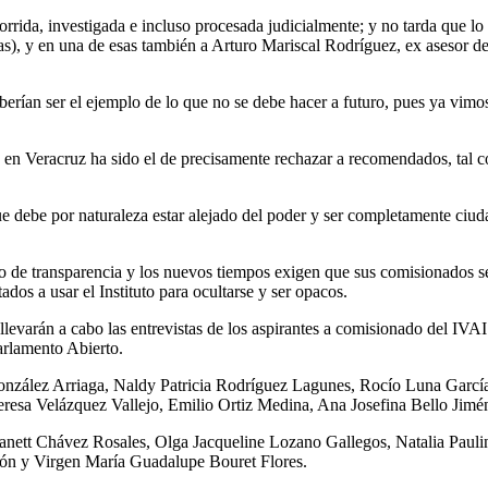
r corrida, investigada e incluso procesada judicialmente; y no tarda q
zas), y en una de esas también a Arturo Mariscal Rodríguez, ex asesor d
ían ser el ejemplo de lo que no se debe hacer a futuro, pues ya vimos 
» en Veracruz ha sido el de precisamente rechazar a recomendados, tal
e debe por naturaleza estar alejado del poder y ser completamente ciu
ajo de transparencia y los nuevos tiempos exigen que sus comisionados s
dos a usar el Instituto para ocultarse y ser opacos.
 llevarán a cabo las entrevistas de los aspirantes a comisionado del IVAI
rlamento Abierto.
González Arriaga, Naldy Patricia Rodríguez Lagunes, Rocío Luna Garcí
eresa Velázquez Vallejo, Emilio Ortiz Medina, Ana Josefina Bello Jimé
anett Chávez Rosales, Olga Jacqueline Lozano Gallegos, Natalia Pauli
ón y Virgen María Guadalupe Bouret Flores.