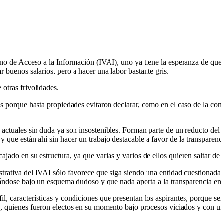
o de Acceso a la Información (IVAI), uno ya tiene la esperanza de que e
 buenos salarios, pero a hacer una labor bastante gris.
e otras frivolidades.
ios porque hasta propiedades evitaron declarar, como en el caso de la c
 actuales sin duda ya son insostenibles. Forman parte de un reducto d
y que están ahí sin hacer un trabajo destacable a favor de la transparen
cajado en su estructura, ya que varias y varios de ellos quieren saltar 
trativa del IVAI sólo favorece que siga siendo una entidad cuestionada 
jándose bajo un esquema dudoso y que nada aporta a la transparencia en
fil, características y condiciones que presentan los aspirantes, porque s
s, quienes fueron electos en su momento bajo procesos viciados y con 