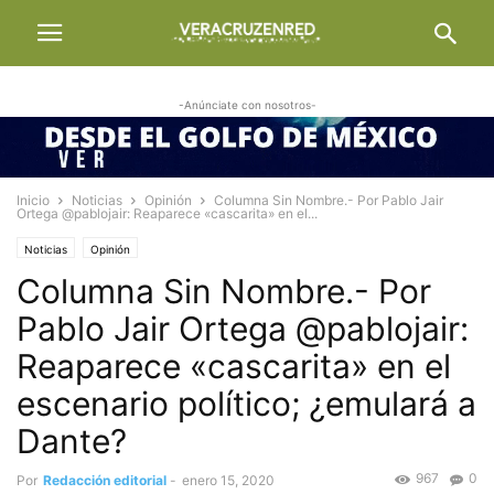
-Anúnciate con nosotros-
Inicio
Noticias
Opinión
Columna Sin Nombre.- Por Pablo Jair
Ortega @pablojair: Reaparece «cascarita» en el...
Noticias
Opinión
Columna Sin Nombre.- Por
Pablo Jair Ortega @pablojair:
Reaparece «cascarita» en el
escenario político; ¿emulará a
Dante?
967
0
Por
Redacción editorial
-
enero 15, 2020