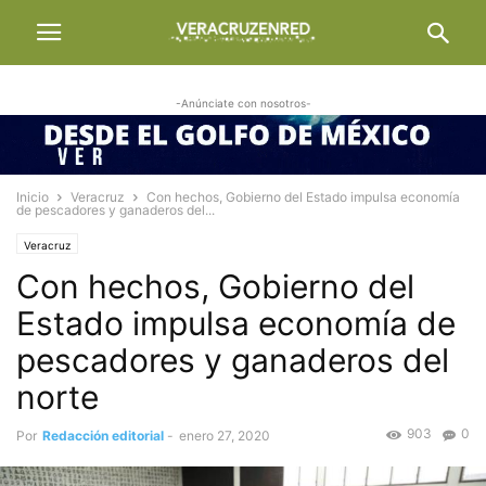
-Anúnciate con nosotros-
Inicio
Veracruz
Con hechos, Gobierno del Estado impulsa economía
de pescadores y ganaderos del...
Veracruz
Con hechos, Gobierno del
Estado impulsa economía de
pescadores y ganaderos del
norte
903
0
Por
Redacción editorial
-
enero 27, 2020