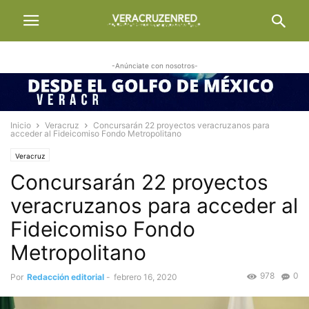
-Anúnciate con nosotros-
Inicio
Veracruz
Concursarán 22 proyectos veracruzanos para
acceder al Fideicomiso Fondo Metropolitano
Veracruz
Concursarán 22 proyectos
veracruzanos para acceder al
Fideicomiso Fondo
Metropolitano
978
0
Por
Redacción editorial
-
febrero 16, 2020