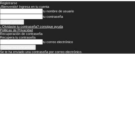
Registrarse
¡Bienvenido! Ingresa en tu cuenta
tu nombre de usuario
tu contraseña
¿Olvidaste tu contraseña? consigue ayuda
Politicas de Privacidad
Recuperación de contraseña
Recupera tu contraseña
tu correo electrónico
Se te ha enviado una contraseña por correo electrónico.
Veracruz
en
Red