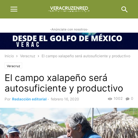
-Anúnciate con nosotros-
Inicio
Veracruz
El campo xalapeño será autosuficiente y productivo
Veracruz
El campo xalapeño será
autosuficiente y productivo
1002
0
Por
Redacción editorial
-
febrero 16, 2020