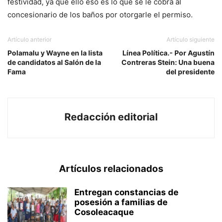
festividad, ya que ello eso es lo que se le cobra al
concesionario de los baños por otorgarle el permiso.
Artículo anterior
Artículo siguiente
Polamalu y Wayne en la lista
Línea Política.- Por Agustín
de candidatos al Salón de la
Contreras Stein: Una buena
Fama
del presidente
Redacción editorial
Artículos relacionados
Entregan constancias de
posesión a familias de
Cosoleacaque