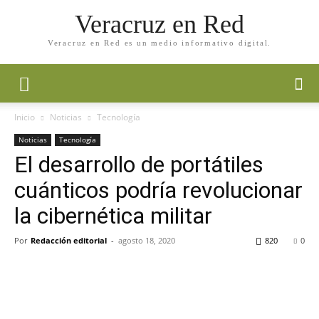
Veracruz en Red
Veracruz en Red es un medio informativo digital.
Inicio
Noticias
Tecnología
Noticias
Tecnología
El desarrollo de portátiles
cuánticos podría revolucionar
la cibernética militar
Por
Redacción editorial
-
agosto 18, 2020
820
0