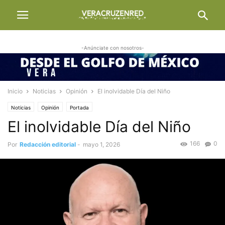
-Anúnciate con nosotros-
Inicio
Noticias
Opinión
El inolvidable Día del Niño
Noticias
Opinión
Portada
El inolvidable Día del Niño
166
0
Por
Redacción editorial
-
mayo 1, 2026