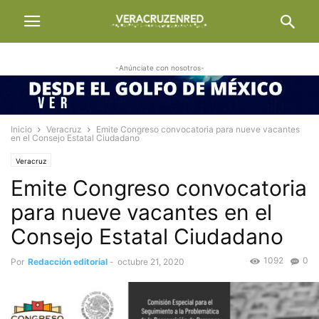
-Anúnciate con nosotros-
Inicio
Veracruz
Emite Congreso convocatoria para nueve vacantes
en el Consejo Estatal Ciudadano
Veracruz
Emite Congreso convocatoria
para nueve vacantes en el
Consejo Estatal Ciudadano
1092
0
Por
Redacción editorial
-
octubre 21, 2020