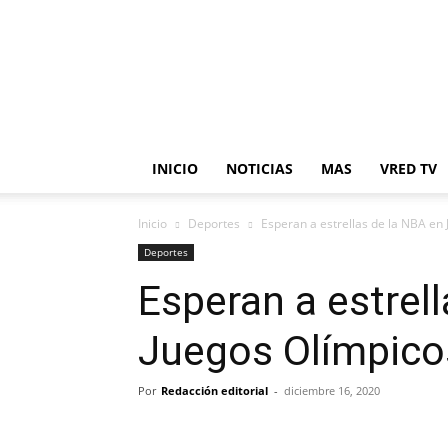
en
Red
INICIO
NOTICIAS
MAS
VRED TV
Inicio
Deportes
Esperan a estrellas de la NBA en
Deportes
Esperan a estrel
Juegos Olímpico
Por
Redacción editorial
-
diciembre 16, 2020