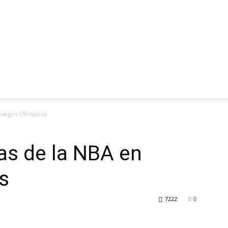
 Juegos Olímpicos
las de la NBA en
s
7222
0