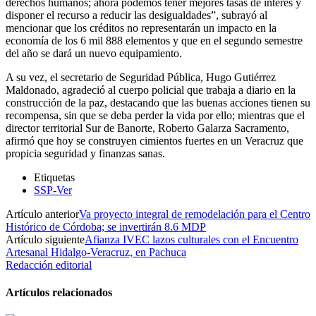
derechos humanos; ahora podemos tener mejores tasas de interés y
disponer el recurso a reducir las desigualdades”, subrayó al
mencionar que los créditos no representarán un impacto en la
economía de los 6 mil 888 elementos y que en el segundo semestre
del año se dará un nuevo equipamiento.
A su vez, el secretario de Seguridad Pública, Hugo Gutiérrez
Maldonado, agradeció al cuerpo policial que trabaja a diario en la
construcción de la paz, destacando que las buenas acciones tienen su
recompensa, sin que se deba perder la vida por ello; mientras que el
director territorial Sur de Banorte, Roberto Galarza Sacramento,
afirmó que hoy se construyen cimientos fuertes en un Veracruz que
propicia seguridad y finanzas sanas.
Etiquetas
SSP-Ver
Artículo anterior
Va proyecto integral de remodelación para el Centro
Histórico de Córdoba; se invertirán 8.6 MDP
Artículo siguiente
Afianza IVEC lazos culturales con el Encuentro
Artesanal Hidalgo-Veracruz, en Pachuca
Redacción editorial
Artículos relacionados