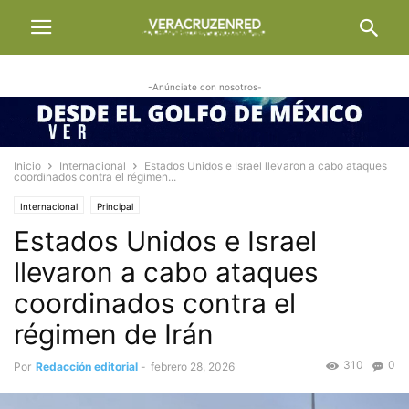
-Anúnciate con nosotros-
Inicio
Internacional
Estados Unidos e Israel llevaron a cabo ataques
coordinados contra el régimen...
Internacional
Principal
Estados Unidos e Israel
llevaron a cabo ataques
coordinados contra el
régimen de Irán
310
0
Por
Redacción editorial
-
febrero 28, 2026