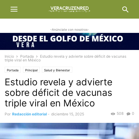
-Anúnciate con nosotros-
Inicio
Portada
Estudio revela y advierte sobre déficit de vacunas
triple viral en México
Portada
Principal
Salud y Bienestar
Estudio revela y advierte
sobre déficit de vacunas
triple viral en México
508
0
Por
Redacción editorial
-
diciembre 15, 2025