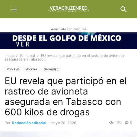
-Anúnciate con nosotros-
Inicio
Principal
EU revela que participó en el rastreo de avioneta
asegurada en Tabasco...
Principal
Noticias
Seguridad
EU revela que participó en el
rastreo de avioneta
asegurada en Tabasco con
600 kilos de drogas
100
0
Por
Redacción editorial
-
mayo 20, 2026