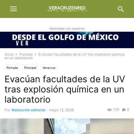
-Anúnciate con nosotros-
Inicio
Portada
Evacúan facultades de la UV tras explosión química
en un laboratorio
Portada
Principal
Veracruz
Evacúan facultades de la UV
tras explosión química en un
laboratorio
129
0
Por
Redacción editorial
-
mayo 12, 2026