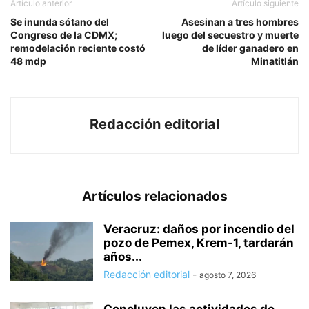
Artículo anterior
Artículo siguiente
Se inunda sótano del
Asesinan a tres hombres
Congreso de la CDMX;
luego del secuestro y muerte
remodelación reciente costó
de líder ganadero en
48 mdp
Minatitlán
Redacción editorial
Artículos relacionados
Veracruz: daños por incendio del
pozo de Pemex, Krem-1, tardarán
años...
Redacción editorial
-
agosto 7, 2026
Concluyen las actividades de