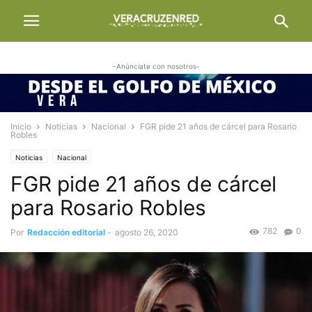
-Anúnciate con nosotros-
Inicio
Noticias
Nacional
FGR pide 21 años de cárcel para Rosario
Robles
Noticias
Nacional
FGR pide 21 años de cárcel
para Rosario Robles
782
0
Por
Redacción editorial
-
agosto 26, 2020