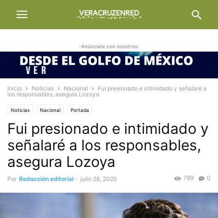
-Anúnciate con nosotros-
Inicio
Noticias
Nacional
Fui presionado e intimidado y señalaré a
los responsables, asegura Lozoya
Noticias
Nacional
Portada
Fui presionado e intimidado y
señalaré a los responsables,
asegura Lozoya
789
0
Por
Redacción editorial
-
julio 28, 2020