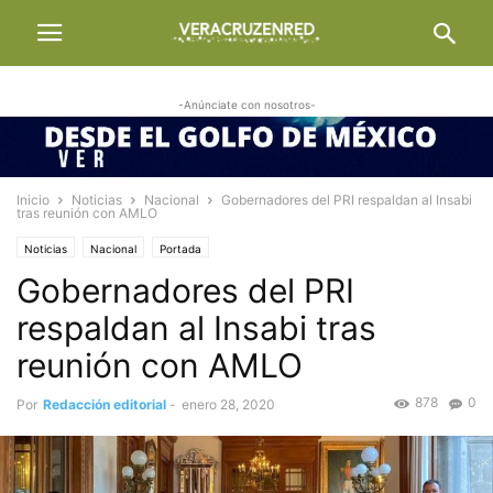
-Anúnciate con nosotros-
Inicio
Noticias
Nacional
Gobernadores del PRI respaldan al Insabi
tras reunión con AMLO
Noticias
Nacional
Portada
Gobernadores del PRI
respaldan al Insabi tras
reunión con AMLO
878
0
Por
Redacción editorial
-
enero 28, 2020