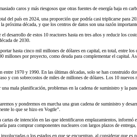
emasiado caros y más riesgosos que otras fuentes de energía baja en car
 total del país en 2024, una proporción que podría casi triplicarse para 
 la próxima década, y que los centros de datos son una razón important
l desarrollo de estos 10 reactores hasta en tres años y reducir los cost
 década de 2030.
ortar hasta cinco mil millones de dólares en capital, en total, entre lo
 500 millones por proyecto, como deuda para complementar el capital. A
n entre 1970 y 1990. En las últimas décadas, solo se han construido do
raso y con sobrecostos de miles de millones de dólares. Los 10 nuevos
or una mala planificación, problemas en la cadena de suministro y la p
rearemos y pondremos en marcha una gran cadena de suministro y desar
ente lo que se hizo en Vogtle”.
 cartas de intención en las que identificaron emplazamientos, informó 
 usaría para comprar componentes nucleares con largos plazos de entrega
involucradas o los estados en que se encuentran, al considerar que es p