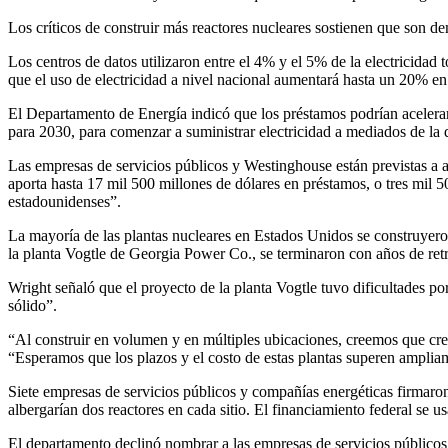
Los críticos de construir más reactores nucleares sostienen que son d
Los centros de datos utilizaron entre el 4% y el 5% de la electricidad
que el uso de electricidad a nivel nacional aumentará hasta un 20% en
El Departamento de Energía indicó que los préstamos podrían acelerar e
para 2030, para comenzar a suministrar electricidad a mediados de la
Las empresas de servicios públicos y Westinghouse están previstas a ap
aporta hasta 17 mil 500 millones de dólares en préstamos, o tres mil
estadounidenses”.
La mayoría de las plantas nucleares en Estados Unidos se construyero
la planta Vogtle de Georgia Power Co., se terminaron con años de ret
Wright señaló que el proyecto de la planta Vogtle tuvo dificultades p
sólido”.
“Al construir en volumen y en múltiples ubicaciones, creemos que c
“Esperamos que los plazos y el costo de estas plantas superen ampliam
Siete empresas de servicios públicos y compañías energéticas firmaron
albergarían dos reactores en cada sitio. El financiamiento federal se
El departamento declinó nombrar a las empresas de servicios públicos 