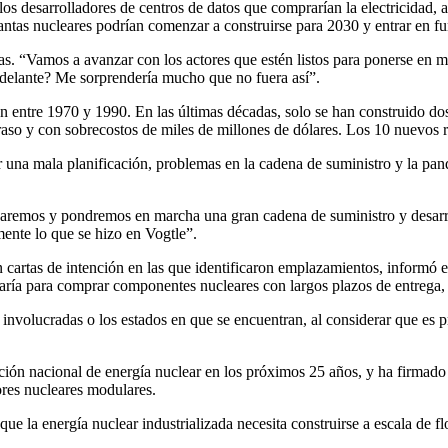
 los desarrolladores de centros de datos que comprarían la electricidad
plantas nucleares podrían comenzar a construirse para 2030 y entrar en
as. “Vamos a avanzar con los actores que estén listos para ponerse en 
adelante? Me sorprendería mucho que no fuera así”.
n entre 1970 y 1990. En las últimas décadas, solo se han construido do
raso y con sobrecostos de miles de millones de dólares. Los 10 nuevos
or una mala planificación, problemas en la cadena de suministro y la p
rearemos y pondremos en marcha una gran cadena de suministro y desar
ente lo que se hizo en Vogtle”.
 cartas de intención en las que identificaron emplazamientos, informó 
 usaría para comprar componentes nucleares con largos plazos de entrega
involucradas o los estados en que se encuentran, al considerar que es p
ión nacional de energía nuclear en los próximos 25 años, y ha firmado ó
ores nucleares modulares.
 la energía nuclear industrializada necesita construirse a escala de flot