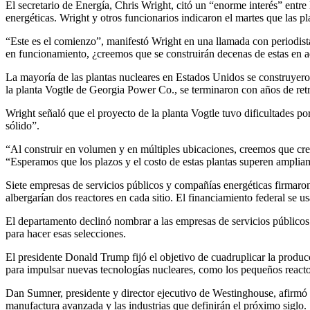
El secretario de Energía, Chris Wright, citó un “enorme interés” entre
energéticas. Wright y otros funcionarios indicaron el martes que las 
“Este es el comienzo”, manifestó Wright en una llamada con periodist
en funcionamiento, ¿creemos que se construirán decenas de estas en 
La mayoría de las plantas nucleares en Estados Unidos se construyero
la planta Vogtle de Georgia Power Co., se terminaron con años de ret
Wright señaló que el proyecto de la planta Vogtle tuvo dificultades p
sólido”.
“Al construir en volumen y en múltiples ubicaciones, creemos que c
“Esperamos que los plazos y el costo de estas plantas superen ampliam
Siete empresas de servicios públicos y compañías energéticas firmaron
albergarían dos reactores en cada sitio. El financiamiento federal se
El departamento declinó nombrar a las empresas de servicios públicos 
para hacer esas selecciones.
El presidente Donald Trump fijó el objetivo de cuadruplicar la producc
para impulsar nuevas tecnologías nucleares, como los pequeños react
Dan Sumner, presidente y director ejecutivo de Westinghouse, afirmó que
manufactura avanzada y las industrias que definirán el próximo siglo.