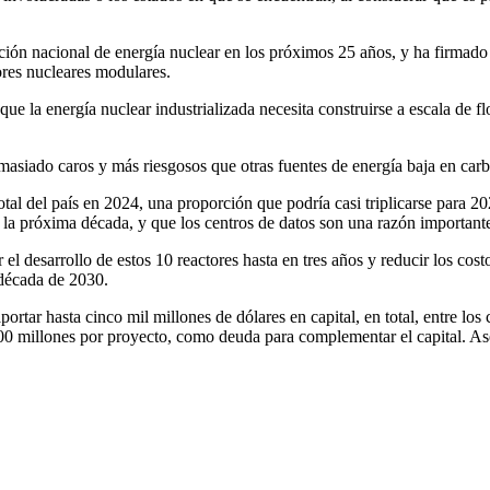
ión nacional de energía nuclear en los próximos 25 años, y ha firmado ó
ores nucleares modulares.
 la energía nuclear industrializada necesita construirse a escala de flot
emasiado caros y más riesgosos que otras fuentes de energía baja en car
 total del país en 2024, una proporción que podría casi triplicarse para 
 la próxima década, y que los centros de datos son una razón important
l desarrollo de estos 10 reactores hasta en tres años y reducir los cost
 década de 2030.
ortar hasta cinco mil millones de dólares en capital, en total, entre lo
 500 millones por proyecto, como deuda para complementar el capital. A