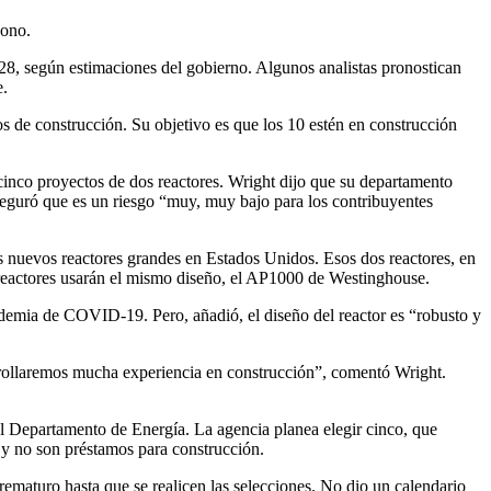
bono.
2028, según estimaciones del gobierno. Algunos analistas pronostican
e.
os de construcción. Su objetivo es que los 10 estén en construcción
s cinco proyectos de dos reactores. Wright dijo que su departamento
seguró que es un riesgo “muy, muy bajo para los contribuyentes
s nuevos reactores grandes en Estados Unidos. Esos dos reactores, en
 reactores usarán el mismo diseño, el AP1000 de Westinghouse.
andemia de COVID-19. Pero, añadió, el diseño del reactor es “robusto y
rollaremos mucha experiencia en construcción”, comentó Wright.
el Departamento de Energía. La agencia planea elegir cinco, que
, y no son préstamos para construcción.
rematuro hasta que se realicen las selecciones. No dio un calendario