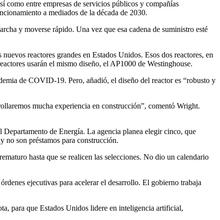
, así como entre empresas de servicios públicos y compañías
 funcionamiento a mediados de la década de 2030.
marcha y moverse rápido. Una vez que esa cadena de suministro esté
s nuevos reactores grandes en Estados Unidos. Esos dos reactores, en
 reactores usarán el mismo diseño, el AP1000 de Westinghouse.
andemia de COVID-19. Pero, añadió, el diseño del reactor es “robusto y
rollaremos mucha experiencia en construcción”, comentó Wright.
el Departamento de Energía. La agencia planea elegir cinco, que
, y no son préstamos para construcción.
rematuro hasta que se realicen las selecciones. No dio un calendario
rdenes ejecutivas para acelerar el desarrollo. El gobierno trabaja
a, para que Estados Unidos lidere en inteligencia artificial,