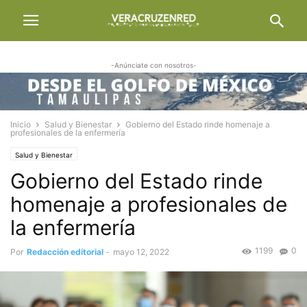
-Anúnciate con nosotros-
Inicio
Salud y Bienestar
Gobierno del Estado rinde homenaje a
profesionales de la enfermería
Salud y Bienestar
Gobierno del Estado rinde
homenaje a profesionales de
la enfermería
1199
0
Por
Redacción editorial
-
mayo 12, 2022