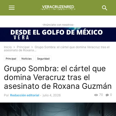
-Anúnciate con nosotros-
Inicio
Principal
Grupo Sombra: el cártel que domina Veracruz tras el
asesinato de Roxana...
Principal
Noticias
Seguridad
Grupo Sombra: el cártel que
domina Veracruz tras el
asesinato de Roxana Guzmán
70
0
Por
Redacción editorial
-
julio 4, 2026