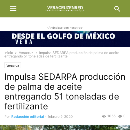
-Anúnciate con nosotros-
Inicio
Veracruz
Impulsa SEDARPA producción de palma de aceite
entregando 51 toneladas de fertilizante
Veracruz
Impulsa SEDARPA producción
de palma de aceite
entregando 51 toneladas de
fertilizante
1055
0
Por
Redacción editorial
-
febrero 9, 2020