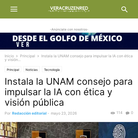
-Anúnciate con nosotros-
Inicio
Principal
Instala la UNAM consejo para impulsar la IA con ética
y visión...
Principal
Noticias
Tecnología
Instala la UNAM consejo para
impulsar la IA con ética y
visión pública
114
0
Por
Redacción editorial
-
mayo 23, 2026