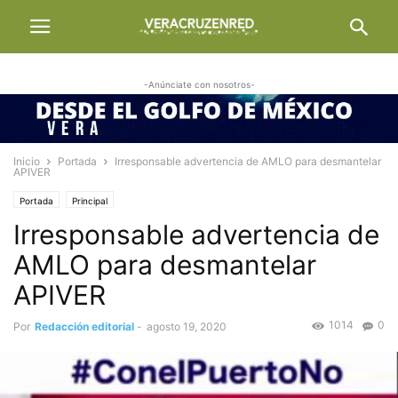
-Anúnciate con nosotros-
Inicio
Portada
Irresponsable advertencia de AMLO para desmantelar
APIVER
Portada
Principal
Irresponsable advertencia de
AMLO para desmantelar
APIVER
1014
0
Por
Redacción editorial
-
agosto 19, 2020