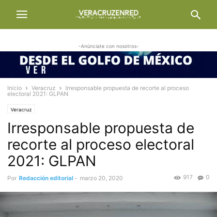
-Anúnciate con nosotros-
Inicio
Veracruz
Irresponsable propuesta de recorte al proceso
electoral 2021: GLPAN
Veracruz
Irresponsable propuesta de
recorte al proceso electoral
2021: GLPAN
917
0
Por
Redacción editorial
-
marzo 20, 2020