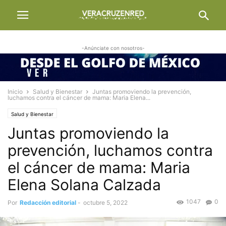
-Anúnciate con nosotros-
Inicio
Salud y Bienestar
Juntas promoviendo la prevención,
luchamos contra el cáncer de mama: Maria Elena...
Salud y Bienestar
Juntas promoviendo la
prevención, luchamos contra
el cáncer de mama: Maria
Elena Solana Calzada
1047
0
Por
Redacción editorial
-
octubre 5, 2022