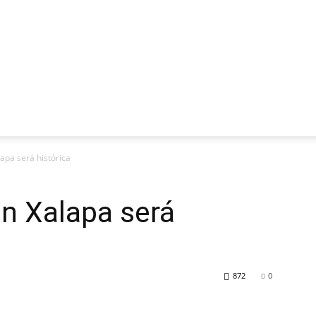
lapa será histórica
en Xalapa será
872
0