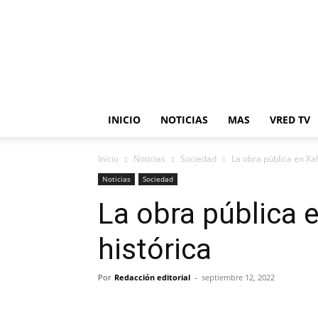
en
Red
INICIO
NOTICIAS
MAS
VRED TV
Inicio
Noticias
Sociedad
La obra pública en Xa
Noticias
Sociedad
La obra pública 
histórica
Por
Redacción editorial
-
septiembre 12, 2022