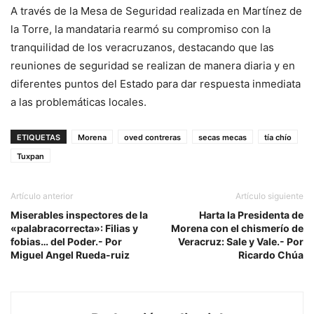
A través de la Mesa de Seguridad realizada en Martínez de
la Torre, la mandataria rearmó su compromiso con la
tranquilidad de los veracruzanos, destacando que las
reuniones de seguridad se realizan de manera diaria y en
diferentes puntos del Estado para dar respuesta inmediata
a las problemáticas locales.
ETIQUETAS
Morena
oved contreras
secas mecas
tía chío
Tuxpan
Artículo anterior
Artículo siguiente
Miserables inspectores de la
Harta la Presidenta de
«palabracorrecta»: Filias y
Morena con el chismerío de
fobias… del Poder.- Por
Veracruz: Sale y Vale.- Por
Miguel Angel Rueda-ruiz
Ricardo Chúa