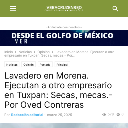
-Anúnciate con nosotros-
Inicio
Noticias
Opinión
Lavadero en Morena. Ejecutan a otro
empresario en Tuxpan: Secas, mecas.- Por...
Noticias
Opinión
Portada
Principal
Lavadero en Morena.
Ejecutan a otro empresario
en Tuxpan: Secas, mecas.-
Por Oved Contreras
578
0
Por
Redacción editorial
-
marzo 25, 2025