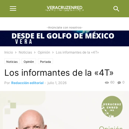
-Anúnciate con nosotros-
Inicio
Noticias
Opinión
Los informantes de la «4T»
Noticias
Opinión
Portada
Los informantes de la «4T»
60
0
Por
Redacción editorial
-
julio 1, 2026