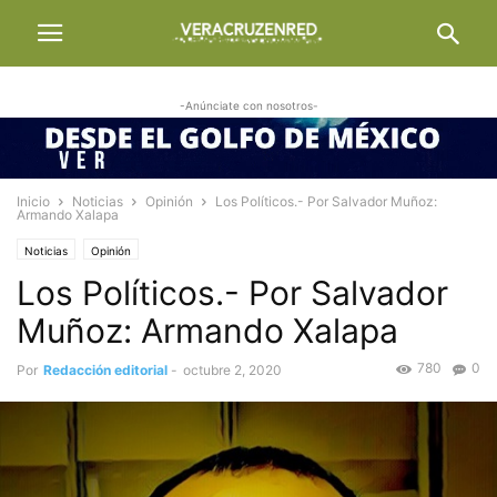
-Anúnciate con nosotros-
Inicio
Noticias
Opinión
Los Políticos.- Por Salvador Muñoz:
Armando Xalapa
Noticias
Opinión
Los Políticos.- Por Salvador
Muñoz: Armando Xalapa
780
0
Por
Redacción editorial
-
octubre 2, 2020