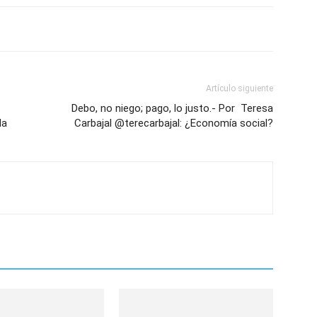
Artículo siguiente
Debo, no niego; pago, lo justo.- Por Teresa
da
Carbajal @terecarbajal: ¿Economía social?