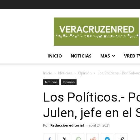
Veracruz
en
Red
INICIO
NOTICIAS
MAS
VRED T
Inicio
Noticias
Opinión
Los Políticos.- Por Salva
Noticias
Opinión
Los Políticos.- 
Julen, jefe en el
Por
Redacción editorial
-
abril 24, 2021