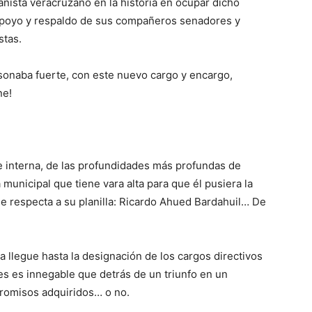
anista veracruzano en la historia en ocupar dicho
l apoyo y respaldo de sus compañeros senadores y
stas.
 sonaba fuerte, con este nuevo cargo y encargo,
ne!
e interna, de las profundidades más profundas de
municipal que tiene vara alta para que él pusiera la
ue respecta a su planilla: Ricardo Ahued Bardahuil… De
 llegue hasta la designación de los cargos directivos
ues es innegable que detrás de un triunfo en un
romisos adquiridos… o no.