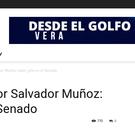
V
dor Muñoz: Julen, jefe en el Senado
Por Salvador Muñoz:
 Senado
770
0