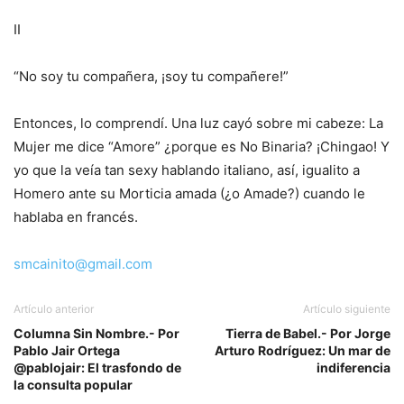
II
“No soy tu compañera, ¡soy tu compañere!”
Entonces, lo comprendí. Una luz cayó sobre mi cabeze: La
Mujer me dice “Amore” ¿porque es No Binaria? ¡Chingao! Y
yo que la veía tan sexy hablando italiano, así, igualito a
Homero ante su Morticia amada (¿o Amade?) cuando le
hablaba en francés.
smcainito@gmail.com
Artículo anterior
Artículo siguiente
Columna Sin Nombre.- Por
Tierra de Babel.- Por Jorge
Pablo Jair Ortega
Arturo Rodríguez: Un mar de
@pablojair: El trasfondo de
indiferencia
la consulta popular