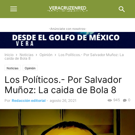
-Anúnciate con nosotros-
Inicio
Noticias
Opinión
Los Políticos.- Por Salvador Muñoz: La
caida de Bola 8
Noticias
Opinión
Los Políticos.- Por Salvador
Muñoz: La caida de Bola 8
945
0
Por
Redacción editorial
-
agosto 26, 2021