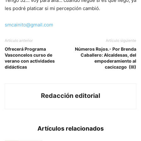
Tengo 52… voy para allá… cuando llegue si es que llego, ya
les podré platicar si mi percepción cambió.
smcainito@gmail.com
Artículo anterior
Artículo siguiente
Ofrecerá Programa
Números Rojos.- Por Brenda
Vasconcelos curso de
Caballero: Alcaldesas, del
verano con actividades
empoderamiento al
didácticas
cacicazgo (III)
Redacción editorial
Artículos relacionados