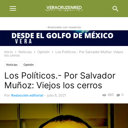
-Anúnciate con nosotros-
Inicio
Noticias
Opinión
Los Políticos.- Por Salvador Muñoz: Viejos
los cerros
Noticias
Opinión
Los Políticos.- Por Salvador
Muñoz: Viejos los cerros
885
0
Por
Redacción editorial
-
julio 6, 2021