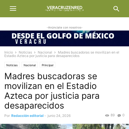
-Anúnciate con nosotros-
Inicio
Noticias
Nacional
Madres buscadoras se movilizan en el
Estadio Azteca por justicia para desaparecidos
Noticias
Nacional
Principal
Madres buscadoras se
movilizan en el Estadio
Azteca por justicia para
desaparecidos
89
0
Por
Redacción editorial
-
junio 24, 2026