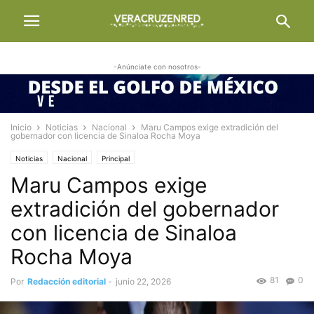
-Anúnciate con nosotros-
Inicio
Noticias
Nacional
Maru Campos exige extradición del
gobernador con licencia de Sinaloa Rocha Moya
Noticias
Nacional
Principal
Maru Campos exige
extradición del gobernador
con licencia de Sinaloa
Rocha Moya
81
0
Por
Redacción editorial
-
junio 22, 2026